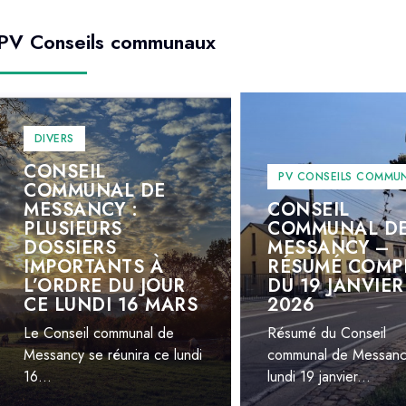
PV Conseils communaux
DIVERS
CONSEIL
PV CONSEILS COMMU
COMMUNAL DE
MESSANCY :
CONSEIL
PLUSIEURS
COMMUNAL D
DOSSIERS
MESSANCY –
IMPORTANTS À
RÉSUMÉ COMP
L’ORDRE DU JOUR
DU 19 JANVIER
CE LUNDI 16 MARS
2026
Le Conseil communal de
Résumé du Conseil
Messancy se réunira ce lundi
communal de Messanc
16...
lundi 19 janvier...