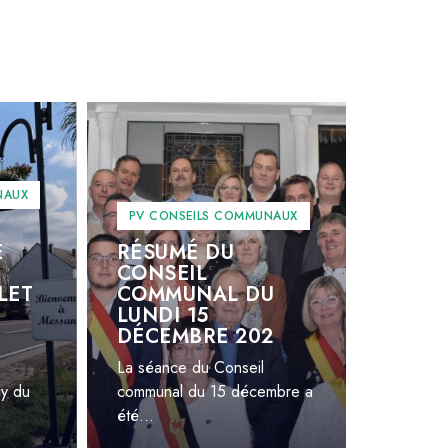
NAUX
PV CONSEILS COMMUNAUX
E
RÉSUMÉ DU
CONSEIL
LET
COMMUNAL DU
LUNDI 15
DÉCEMBRE 202
La séance du Conseil
y du
communal du 15 décembre a
été...