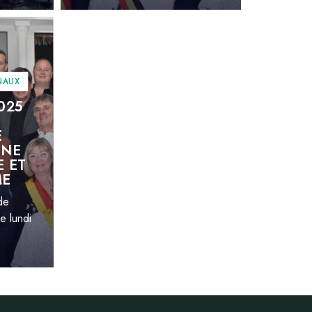
NAUX
025
E
UNE
 ET
ME
de
e lundi