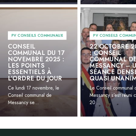
PV CONSEILS COMMUNAUX
PV CONSEILS COMMU
CONSEIL
22 OCTOBRE 2
COMMUNAL DU 17
: CONSEIL
NOVEMBRE 2025 :
COMMUNAL D
LES POINTS
MESSANCY – 
ESSENTIELS À
SÉANCE DENSE
L’ORDRE DU JOUR
QUASI UNANI
Ce lundi 17 novembre, le
Le Conseil communal 
Conseil communal de
Messancy s’est réuni c
Messancy se...
20...