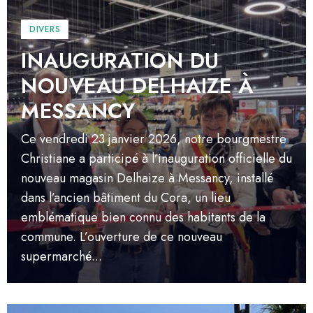
DIVERS
INAUGURATION DU
NOUVEAU DELHAIZE À
MESSANCY
Ce vendredi 23 janvier 2026, notre bourgmestre
Christiane a participé à l’inauguration officielle du
nouveau magasin Delhaize à Messancy, installé
dans l’ancien bâtiment du Cora, un lieu
emblématique bien connu des habitants de la
commune. L’ouverture de ce nouveau
supermarché...